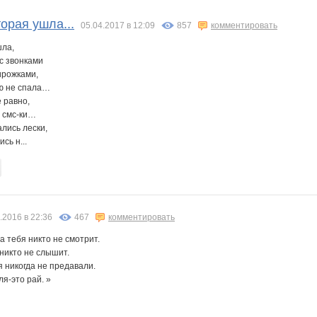
adelnn
androlena
blood ninja
damir2011
elena-1983
gonzek
орая ушла...
05.04.2017 в 12:09
857
комментировать
шла,
с звонками
rik
sokolik26
sparrow
striped snake
юля23
банановый рай
дочки&сыночки
ирожками,
ью не спала…
 равно,
и смс-ки…
ались лески,
таллы свежести
Л*ореаль
Лепесток Лотоса
НАТАЛИ ТРИКОТАЖ
ОднаТакаяЯ
ОттоГрупп
Риш@
сь н...
.2016 в 22:36
467
комментировать
на тебя никто не смотрит.
 никто не слышит.
я никогда не предавали.
ля-это рай. »