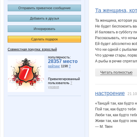
Veterochekk
ZiSA
Отправить приватное сообщение
Та женщина, кот
Добавить в друзья
Та женщина, которая у
Не будет беспокоить ва
Игнорировать
ne delovaya
snusnum
И баловать в субботу п
Рассказывать, что ноч
Сделать подарок
Ей будет абсолютно всё
Совместная покупка: взрослый
Что ни одной с рыбалк
Что удочки стары, порв
Хуторянка
Крис
популярность:
28357 место
А рыбы в речке спрятали
рейтинг
1198
?
Читать полностью
Привилегированный
пользователь
7
уровня
настроение
21.10
«Танцуй так, как будто 
Пой так, как будто тебя
Люби так, как будто теб
Живи так, как будто зем
— М. Твен