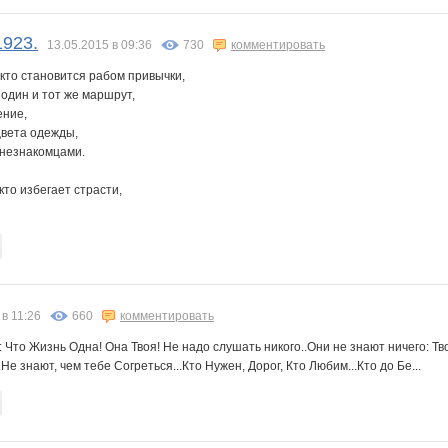
1923.
13.05.2015 в 09:36
730
комментировать
кто становится рабом привычки,
один и тот же маршрут,
ение,
цвета одежды,
 незнакомцами.
кто избегает страсти,
 в 11:26
660
комментировать
: Что Жизнь Одна! Она Твоя! Не надо слушать никого..Они не знают ничего: Т
.Не знают, чем тебе Согреться...Кто Нужен, Дорог, Кто Любим...Кто до Бе...