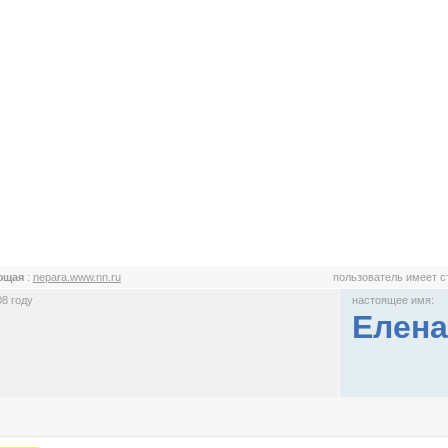
ющая
:
nepara.www.nn.ru
пользователь имеет 
8 году
настоящее имя:
Елена