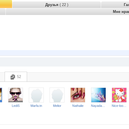
Друзья
( 22 )
Га
Мне нра
52
LediS
Marfa.tn
Melior
Nathalie
Nayada3881
Nice-looking