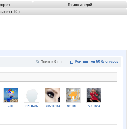
лерея
Поиск людей
вится
( 19 )
Рейтинг топ-50 блоггеров
Olgs
PELIKAN
Re$nichka
Remont-nn-Otdelka
VerukSa